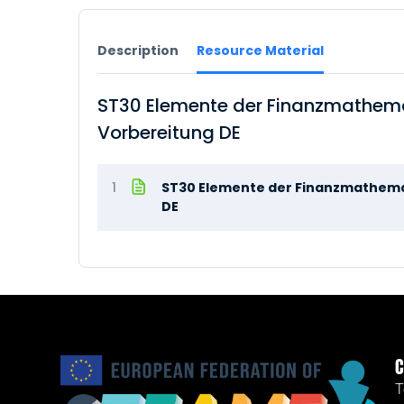
Description
Resource Material
ST30 Elemente der Finanzmathemati
Vorbereitung DE
1
ST30 Elemente der Finanzmathemati
DE
C
T