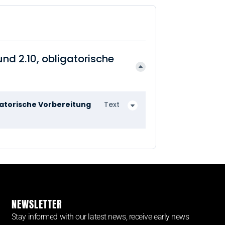
nd 2.10, obligatorische
gatorische Vorbereitung
Text
NEWSLETTER
Stay informed with our latest news, receive early news