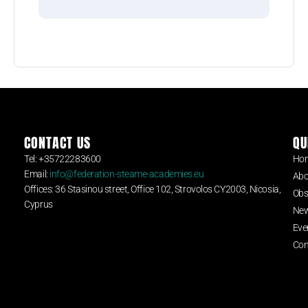
CONTACT US
QU
Tel: +35722283600
Ho
Email:
info@federation-steame-academies.eu
Abo
Offices: 36 Stasinou street, Office 102, Strovolos CY2003, Nicosia,
Obs
Cyprus
Ne
Eve
Con