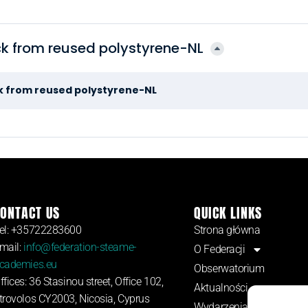
ck from reused polystyrene-NL
k from reused polystyrene-NL
ONTACT US
QUICK LINKS
el: +35722283600
Strona główna
mail:
info@federation-steame-
O Federacji
cademies.eu
Obserwatorium
ffices: 36 Stasinou street, Office 102,
Aktualności
trovolos CY2003, Nicosia, Cyprus
Wydarzenia