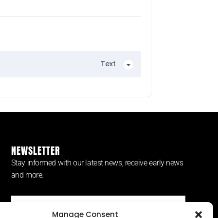
Text
NEWSLETTER
Stay informed with our latest news, receive early news
and more.
Manage Consent