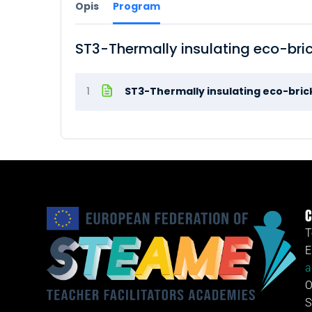
Opis
Program
ST3-Thermally insulating eco-bri
1
ST3-Thermally insulating eco-bric
C
T
E
a
O
S