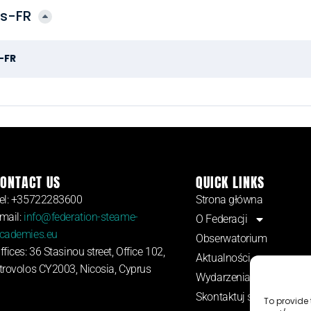
os-FR
-FR
ONTACT US
QUICK LINKS
el: +35722283600
Strona główna
mail:
info@federation-steame-
O Federacji
cademies.eu
Obserwatorium
ffices: 36 Stasinou street, Office 102,
Aktualności
trovolos CY2003, Nicosia, Cyprus
Wydarzenia
Skontaktuj się z nami
To provide 