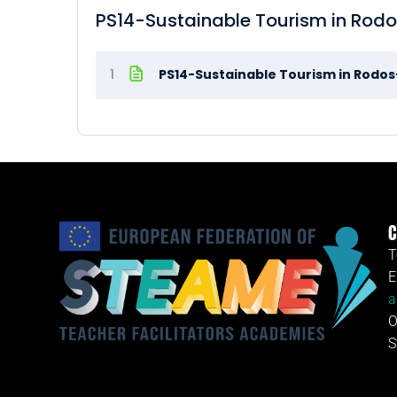
PS14-Sustainable Tourism in Rod
1
PS14-Sustainable Tourism in Rodos
C
T
E
a
O
S