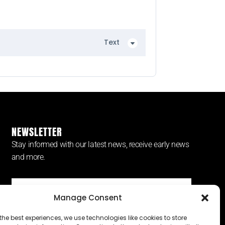
Text
NEWSLETTER
Stay informed with our latest news, receive early news
and more.
Manage Consent
SUBSCRIBE ⟶
the best experiences, we use technologies like cookies to store